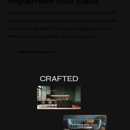
implement your ideas
Sed ut perspiciatis unde omnis iste natus error sit
voluptatem accusantium doloremque laudantium,
totam rem aperiam. Dicta sunt explicabo. Nemo
enim ipsam voluptatem quia voluptas sit.
View All Projects
CRAFTED