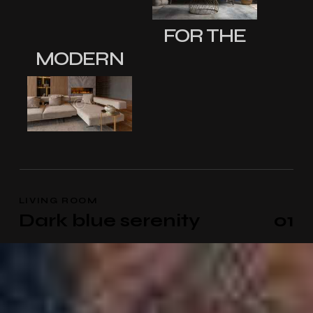
FOR THE
MODERN
LIVING ROOM
Dark blue serenity
01